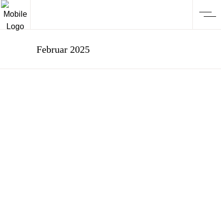
Februar 2025
KUNST
15. März 2025 Tag
der Druckkunst
Seit dem 15. März 2018 wurden die
traditionellen Drucktechniken in den
Bundesweiten Verzeichnis des
immateriellen Kultuerbes der Deutschen
UNESCO-Komission aufgenommen.