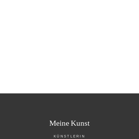
verschiedener Kunstrichtungen. Eröffnung
am Freitag 08.11. Dauer der Aktion bis
04.01.2025
READ MORE
Meine Kunst
KÜNSTLERIN