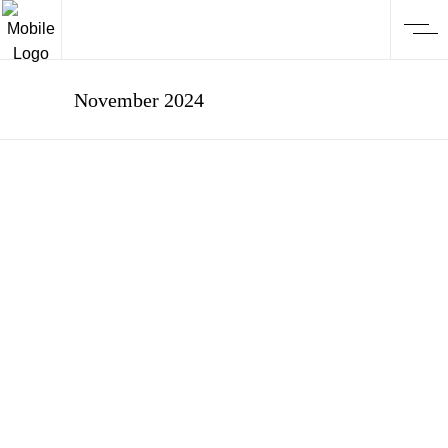
November 2024
KUNST
PaperPrint 2024
Bochumer
Grafikbörse
Die letzte Aktion in diesem aufregendem
Kunstjahr 2024 ist auch besonders
spannend. Zum ersten Mal findet in den