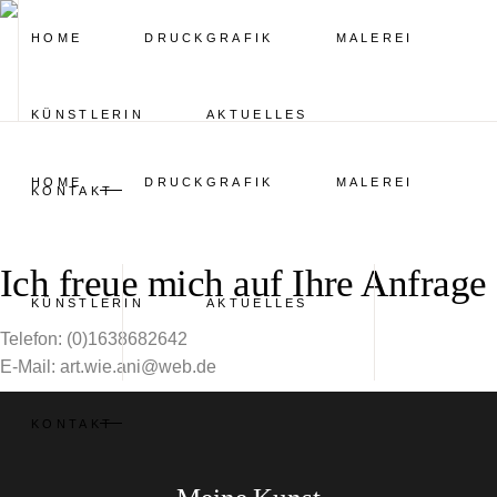
HOME
DRUCKGRAFIK
MALEREI
KÜNSTLERIN
AKTUELLES
HOME
DRUCKGRAFIK
MALEREI
KONTAKT
Ich freue mich auf Ihre Anfrage
KÜNSTLERIN
AKTUELLES
Telefon: (0)1638682642
E-Mail: art.wie.ani@web.de
KONTAKT